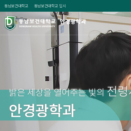
동남보건대학교
동남보건대학교 입시
전령
밝은 세상을 열어주는 빛의
안경광학과