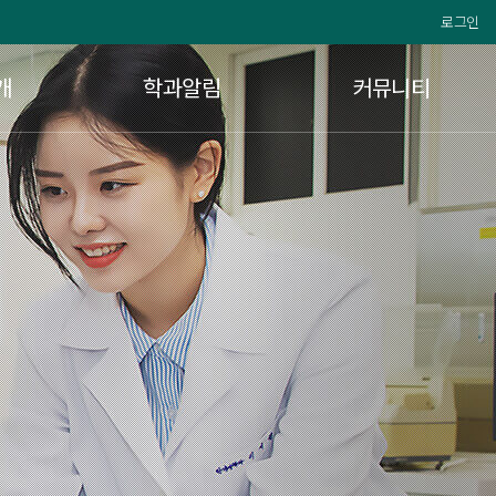
로그인
개
학과알림
커뮤니티